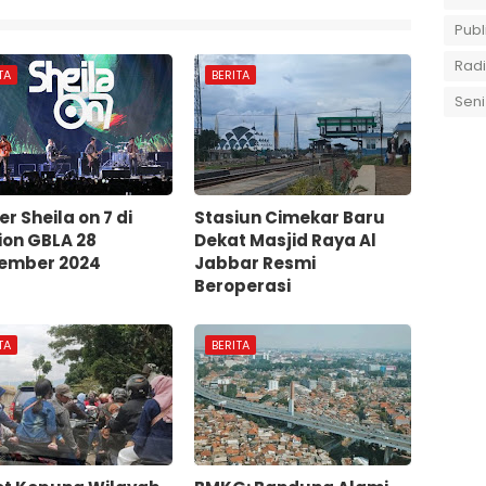
Publ
Rad
TA
BERITA
Seni
r Sheila on 7 di
Stasiun Cimekar Baru
ion GBLA 28
Dekat Masjid Raya Al
ember 2024
Jabbar Resmi
Beroperasi
TA
BERITA