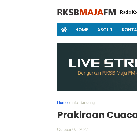
Radio K
HOME
ABOUT
KONTA
Home
Info Bandung
Prakiraan Cuac
October 07, 2022