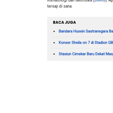
Klimatologi dan Geofisika (
BMKG
). A
tersaji di sana.
BACA JUGA
Bandara Husein Sastranegara Ba
Konser Sheila on 7 di Stadion 
Stasiun Cimekar Baru Dekat Masj