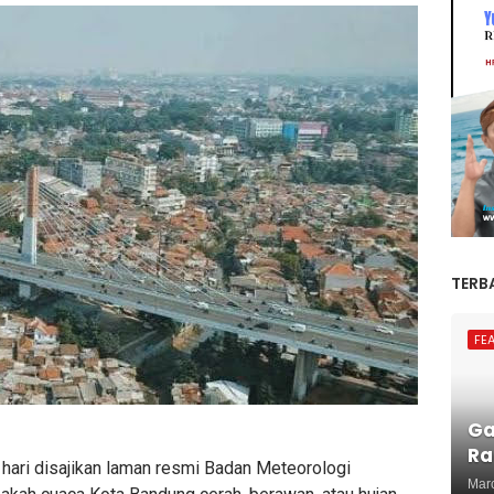
TERB
FE
Ga
Ra
 hari disajikan laman resmi Badan Meteorologi
Mar