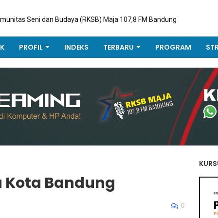
omunitas Seni dan Budaya (RKSB) Maja 107,8 FM Bandung
K
PROFIL
INDEKS
TERBARU
PROGRAM
ST
KURS
a Kota Bandung
0