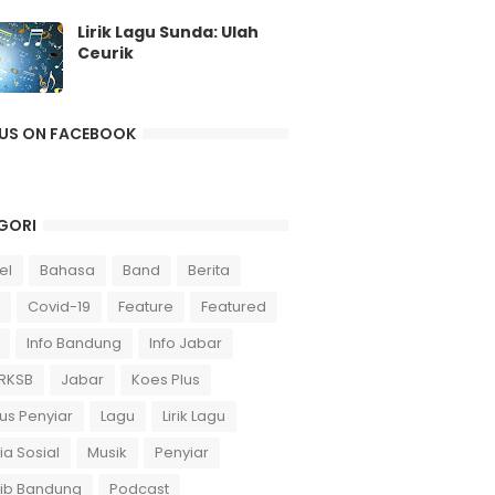
Lirik Lagu Sunda: Ulah
Ceurik
 US ON FACEBOOK
GORI
el
Bahasa
Band
Berita
Covid-19
Feature
Featured
Info Bandung
Info Jabar
 RKSB
Jabar
Koes Plus
us Penyiar
Lagu
Lirik Lagu
a Sosial
Musik
Penyiar
sib Bandung
Podcast