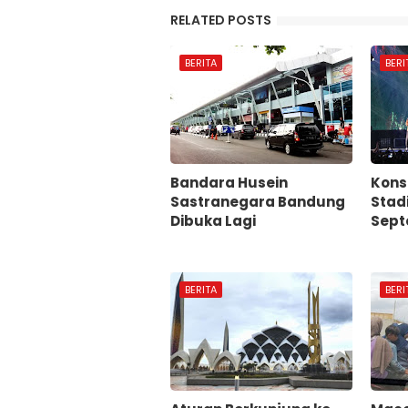
RELATED POSTS
BERITA
BERI
Bandara Husein
Konse
Sastranegara Bandung
Stad
Dibuka Lagi
Sept
BERITA
BERI