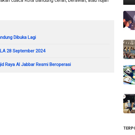
pakah cuaca Kota Bandung cerah, berawan, atau hujan
ndung Dibuka Lagi
GBLA 28 September 2024
id Raya Al Jabbar Resmi Beroperasi
TERP