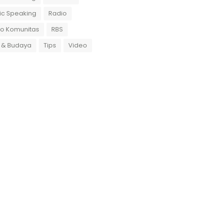
ic Speaking
Radio
io Komunitas
RBS
 & Budaya
Tips
Video