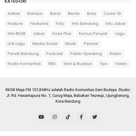
KATEGORI
Artikel
Bahasa
Band
Berita
Bola
Covid-19
Feature
Featured
Foto
Info Bandung
Info Jabar
Info RKSB
Jabar
Koes Plus
Kursus Penyiar
Lagu
Lirik Lagu
Media Sosial
Musik
Penyiar
Persib Bandung
Podcast
Public Speaking
Radio
Radio Komunitas
RBS
Seni & Budaya
Tips
Video
RKSB Maja FM 107,8 MHz adalah Radio Komunitas Seni Budaya. Studio:
Jl. Rd. Hasantapura No. 7, Curug Maja, Babakan Teureup, Ujungberung,
Kota Bandung