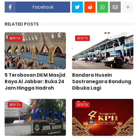
Facebook
RELATED POSTS
BERITA
BERITA
5 Terobosan DKM Masjid
Bandara Husein
Raya Al Jabbar: Buka 24
Sastranegara Bandung
Jam Hingga Hadroh
Dibuka Lagi
BERITA
BERITA