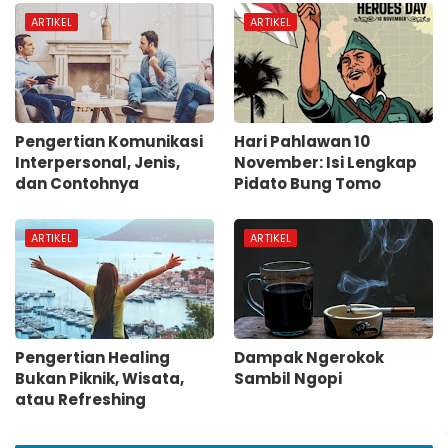
ARTIKEL
ARTIKEL
Pengertian Komunikasi
Hari Pahlawan 10
Interpersonal, Jenis,
November: Isi Lengkap
dan Contohnya
Pidato Bung Tomo
ARTIKEL
ARTIKEL
Pengertian Healing
Dampak Ngerokok
Bukan Piknik, Wisata,
Sambil Ngopi
atau Refreshing