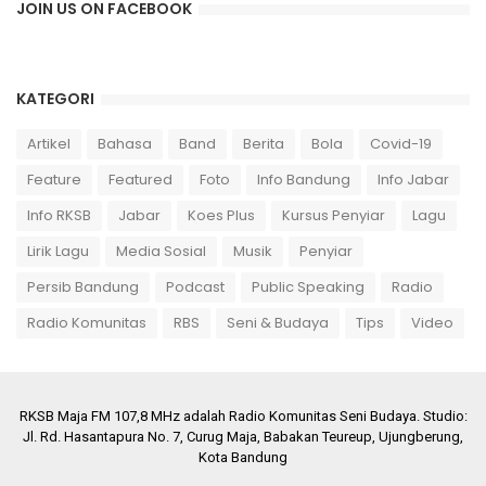
JOIN US ON FACEBOOK
KATEGORI
Artikel
Bahasa
Band
Berita
Bola
Covid-19
Feature
Featured
Foto
Info Bandung
Info Jabar
Info RKSB
Jabar
Koes Plus
Kursus Penyiar
Lagu
Lirik Lagu
Media Sosial
Musik
Penyiar
Persib Bandung
Podcast
Public Speaking
Radio
Radio Komunitas
RBS
Seni & Budaya
Tips
Video
RKSB Maja FM 107,8 MHz adalah Radio Komunitas Seni Budaya. Studio:
Jl. Rd. Hasantapura No. 7, Curug Maja, Babakan Teureup, Ujungberung,
Kota Bandung