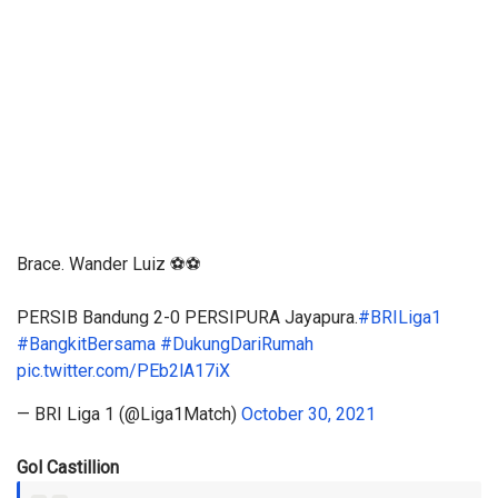
Brace. Wander Luiz ⚽️⚽️
PERSIB Bandung 2-0 PERSIPURA Jayapura.
#BRILiga1
#BangkitBersama
#DukungDariRumah
pic.twitter.com/PEb2lA17iX
— BRI Liga 1 (@Liga1Match)
October 30, 2021
Gol Castillion