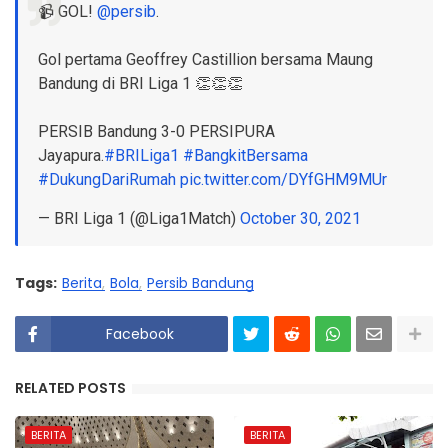
📹 GOL!
@persib
.
Gol pertama Geoffrey Castillion bersama Maung
Bandung di BRI Liga 1 👏👏👏
PERSIB Bandung 3-0 PERSIPURA
Jayapura.
#BRILiga1
#BangkitBersama
#DukungDariRumah
pic.twitter.com/DYfGHM9MUr
— BRI Liga 1 (@Liga1Match)
October 30, 2021
Tags:
Berita
Bola
Persib Bandung
Facebook
RELATED POSTS
BERITA
BERITA