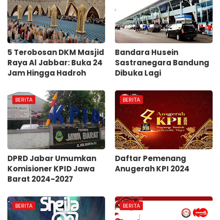
5 Terobosan DKM Masjid
Bandara Husein
Raya Al Jabbar: Buka 24
Sastranegara Bandung
Jam Hingga Hadroh
Dibuka Lagi
BERITA
BERITA
DPRD Jabar Umumkan
Daftar Pemenang
Komisioner KPID Jawa
Anugerah KPI 2024
Barat 2024-2027
BERITA
BERITA