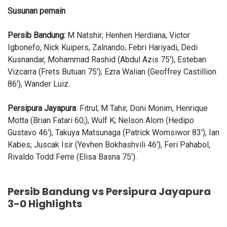
Susunan pemain
Persib Bandung:
M Natshir; Henhen Herdiana, Victor
Igbonefo, Nick Kuipers, Zalnando; Febri Hariyadi, Dedi
Kusnandar, Mohammad Rashid (Abdul Azis 75'), Esteban
Vizcarra (Frets Butuan 75'); Ezra Walian (Geoffrey Castillion
86'), Wander Luiz.
Persipura Jayapura
: Fitrul; M Tahir, Doni Monim, Henrique
Motta (Brian Fatari 60;), Wulf K; Nelson Alom (Hedipo
Gustavo 46'), Takuya Matsunaga (Patrick Womsiwor 83'), Ian
Kabes; Juscak Isir (Yevhen Bokhashvili 46'), Feri Pahabol,
Rivaldo Todd Ferre (Elisa Basna 75').
Persib Bandung vs Persipura Jayapura
3-0 Highlights