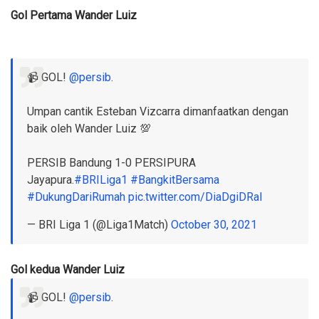
Gol Pertama Wander Luiz
📹 GOL!
@persib
.
Umpan cantik Esteban Vizcarra dimanfaatkan dengan
baik oleh Wander Luiz 💯
PERSIB Bandung 1-0 PERSIPURA
Jayapura.
#BRILiga1
#BangkitBersama
#DukungDariRumah
pic.twitter.com/DiaDgiDRaI
— BRI Liga 1 (@Liga1Match)
October 30, 2021
Gol kedua Wander Luiz
📹 GOL!
@persib
.