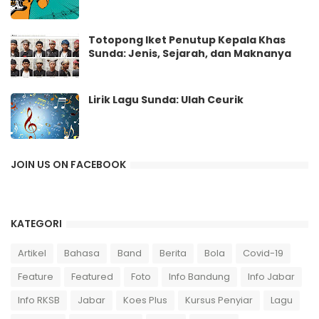
Totopong Iket Penutup Kepala Khas
Sunda: Jenis, Sejarah, dan Maknanya
Lirik Lagu Sunda: Ulah Ceurik
JOIN US ON FACEBOOK
KATEGORI
Artikel
Bahasa
Band
Berita
Bola
Covid-19
Feature
Featured
Foto
Info Bandung
Info Jabar
Info RKSB
Jabar
Koes Plus
Kursus Penyiar
Lagu