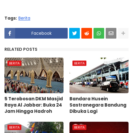
Tags:
Berita
Facebook
RELATED POSTS
BERITA
BERITA
5 Terobosan DKM Masjid
Bandara Husein
Raya Al Jabbar: Buka 24
Sastranegara Bandung
Jam Hingga Hadroh
Dibuka Lagi
BERITA
BERITA