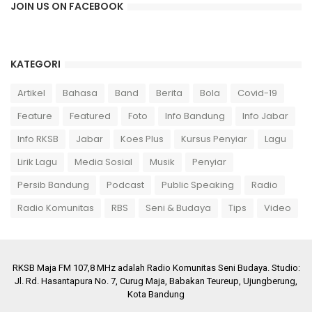
JOIN US ON FACEBOOK
KATEGORI
Artikel
Bahasa
Band
Berita
Bola
Covid-19
Feature
Featured
Foto
Info Bandung
Info Jabar
Info RKSB
Jabar
Koes Plus
Kursus Penyiar
Lagu
Lirik Lagu
Media Sosial
Musik
Penyiar
Persib Bandung
Podcast
Public Speaking
Radio
Radio Komunitas
RBS
Seni & Budaya
Tips
Video
RKSB Maja FM 107,8 MHz adalah Radio Komunitas Seni Budaya. Studio:
Jl. Rd. Hasantapura No. 7, Curug Maja, Babakan Teureup, Ujungberung,
Kota Bandung