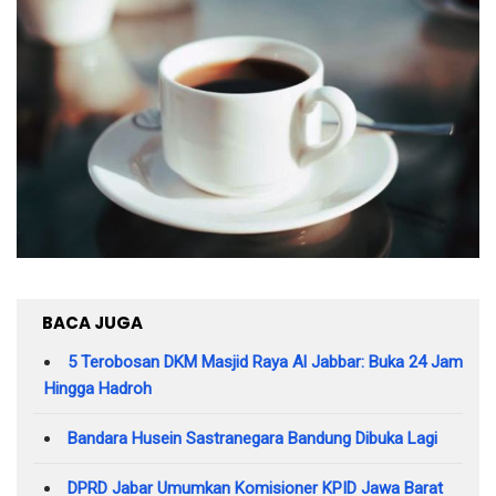
BACA JUGA
5 Terobosan DKM Masjid Raya Al Jabbar: Buka 24 Jam
Hingga Hadroh
Bandara Husein Sastranegara Bandung Dibuka Lagi
DPRD Jabar Umumkan Komisioner KPID Jawa Barat