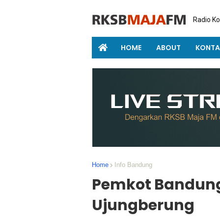
Radio K
HOME
ABOUT
KONTA
Home
Info Bandung
Pemkot Bandung
Ujungberung