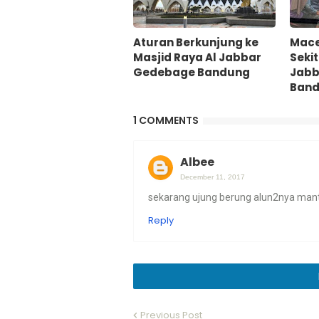
Aturan Berkunjung ke
Mace
Masjid Raya Al Jabbar
Sekit
Gedebage Bandung
Jabb
Ban
1 COMMENTS
Albee
December 11, 2017
sekarang ujung berung alun2nya mant
Reply
Previous Post