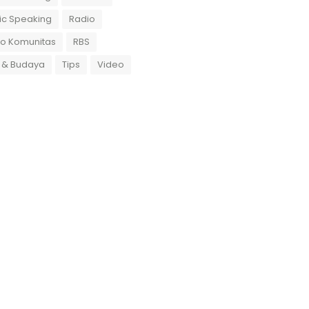
ic Speaking
Radio
io Komunitas
RBS
 & Budaya
Tips
Video