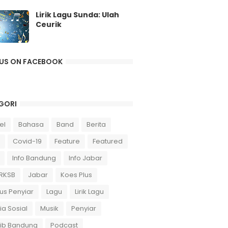
Lirik Lagu Sunda: Ulah
Ceurik
 US ON FACEBOOK
GORI
el
Bahasa
Band
Berita
Covid-19
Feature
Featured
Info Bandung
Info Jabar
 RKSB
Jabar
Koes Plus
us Penyiar
Lagu
Lirik Lagu
a Sosial
Musik
Penyiar
sib Bandung
Podcast