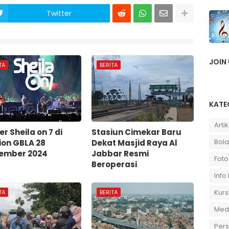
Twitter
JOIN
TA
BERITA
KATE
Artik
r Sheila on 7 di
Stasiun Cimekar Baru
Bola
ion GBLA 28
Dekat Masjid Raya Al
ember 2024
Jabbar Resmi
Foto
Beroperasi
Info
Kurs
TA
BERITA
Medi
Per