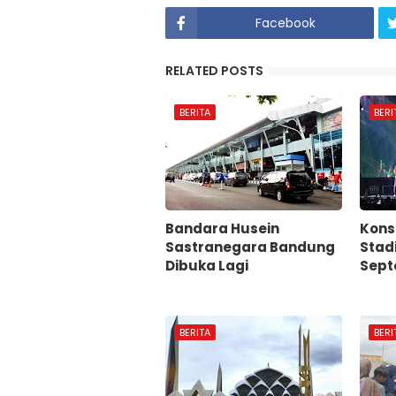
Facebook
RELATED POSTS
BERITA
BERI
Bandara Husein
Konse
Sastranegara Bandung
Stad
Dibuka Lagi
Sept
BERITA
BERI