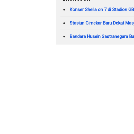
Konser Sheila on 7 di Stadion 
Stasiun Cimekar Baru Dekat Masj
Bandara Husein Sastranegara Ba