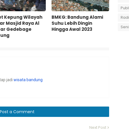
Publ
t Kepung Wilayah
BMKG: Bandung Alami
Rad
ar Masjid Raya Al
Suhu Lebih Dingin
Seni
ar Gedebage
Hingga Awal 2023
dung
ap jadi
wisata bandung
Post a Comment
Next Post