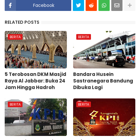
Facebook
RELATED POSTS
BERITA
BERITA
5 Terobosan DKM Masjid
Bandara Husein
Raya Al Jabbar: Buka 24
Sastranegara Bandung
Jam Hingga Hadroh
Dibuka Lagi
BERITA
BERITA