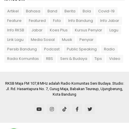
Artikel
Bahasa
Band
Berita
Bola
Covid-19
Feature
Featured
Foto
Info Bandung
Info Jabar
Info RKSB
Jabar
Koes Plus
Kursus Penyiar
Lagu
Lirik Lagu
Media Sosial
Musik
Penyiar
Persib Bandung
Podcast
Public Speaking
Radio
Radio Komunitas
RBS
Seni & Budaya
Tips
Video
RKSB Maja FM 107,8 MHz adalah Radio Komunitas Seni Budaya. Studio:
Jl. Rd. Hasantapura No. 7, Curug Maja, Babakan Teureup, Ujungberung,
Kota Bandung