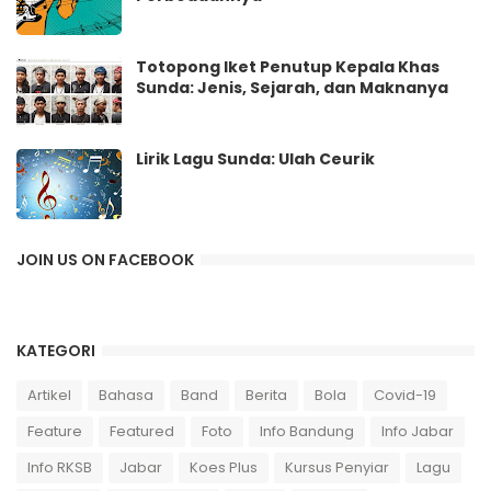
Totopong Iket Penutup Kepala Khas
Sunda: Jenis, Sejarah, dan Maknanya
Lirik Lagu Sunda: Ulah Ceurik
JOIN US ON FACEBOOK
KATEGORI
Artikel
Bahasa
Band
Berita
Bola
Covid-19
Feature
Featured
Foto
Info Bandung
Info Jabar
Info RKSB
Jabar
Koes Plus
Kursus Penyiar
Lagu