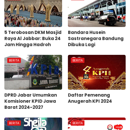
5 Terobosan DKM Masjid
Bandara Husein
Raya Al Jabbar: Buka 24
Sastranegara Bandung
Jam Hingga Hadroh
Dibuka Lagi
BERITA
BERITA
DPRD Jabar Umumkan
Daftar Pemenang
Komisioner KPID Jawa
Anugerah KPI 2024
Barat 2024-2027
BERITA
BERITA