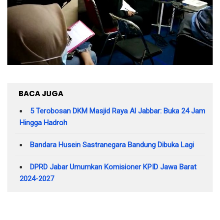
BACA JUGA
5 Terobosan DKM Masjid Raya Al Jabbar: Buka 24 Jam
Hingga Hadroh
Bandara Husein Sastranegara Bandung Dibuka Lagi
DPRD Jabar Umumkan Komisioner KPID Jawa Barat
2024-2027