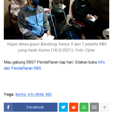
Hujan deras guyur Bandung, hanya 5 dari 7 peserta RBS
yang hadir, Kamis (18/3/2021). Foto: Cipta.
Mau gabung RBS? Pendaftaran tiap hari. Silakan buka
Info
dan Pendaftaran RBS
.
Tags:
Berita
Info RKSB
RBS
Facebook