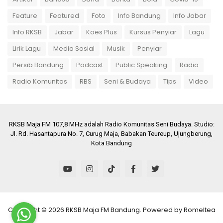
Feature
Featured
Foto
Info Bandung
Info Jabar
Info RKSB
Jabar
Koes Plus
Kursus Penyiar
Lagu
Lirik Lagu
Media Sosial
Musik
Penyiar
Persib Bandung
Podcast
Public Speaking
Radio
Radio Komunitas
RBS
Seni & Budaya
Tips
Video
RKSB Maja FM 107,8 MHz adalah Radio Komunitas Seni Budaya. Studio:
Jl. Rd. Hasantapura No. 7, Curug Maja, Babakan Teureup, Ujungberung,
Kota Bandung
Copyright ©
2026 RKSB Maja FM Bandung. Powered by
Romeltea