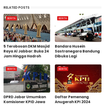
RELATED POSTS
BERITA
BERITA
5 Terobosan DKM Masjid
Bandara Husein
Raya Al Jabbar: Buka 24
Sastranegara Bandung
Jam Hingga Hadroh
Dibuka Lagi
BERITA
BERITA
DPRD Jabar Umumkan
Daftar Pemenang
Komisioner KPID Jawa
Anugerah KPI 2024