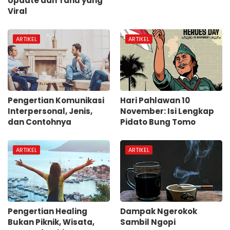
Update dan Tahu yang
Viral
ARTIKEL
ARTIKEL
Pengertian Komunikasi
Hari Pahlawan 10
Interpersonal, Jenis,
November: Isi Lengkap
dan Contohnya
Pidato Bung Tomo
ARTIKEL
ARTIKEL
Pengertian Healing
Dampak Ngerokok
Bukan Piknik, Wisata,
Sambil Ngopi