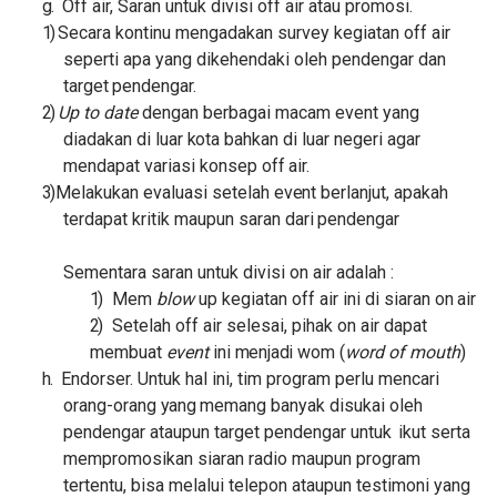
g.
Off air, Saran untuk divisi off air atau promosi
.
1)
Secara kontinu mengadakan survey kegiatan off air
seperti apa yang dikehendaki oleh pendengar dan
target
pendengar.
2)
Up to date
dengan berbagai macam event yang
diadakan di luar
kota
bahkan di luar negeri agar
mendapat variasi konsep off
air.
3)
Melakukan evaluasi setelah
event
berlanjut, apakah
terdapat kritik maupun saran dari
pendengar
Sementara saran untuk divisi on air adalah :
1)
Mem
blow
up kegiatan off air ini di siaran on
air
2)
Setelah off air selesai, pihak on air dapat
membuat
event
ini
menjadi
wom (
word of
mouth
)
h.
Endorser. Untuk hal ini, tim program perlu mencari
orang-orang
yang
memang banyak disukai oleh
pendengar ataupun target pendengar untuk
ikut
serta
mempromosikan siaran radio maupun program
tertentu, bisa melalui telepon ataupun testimoni yang