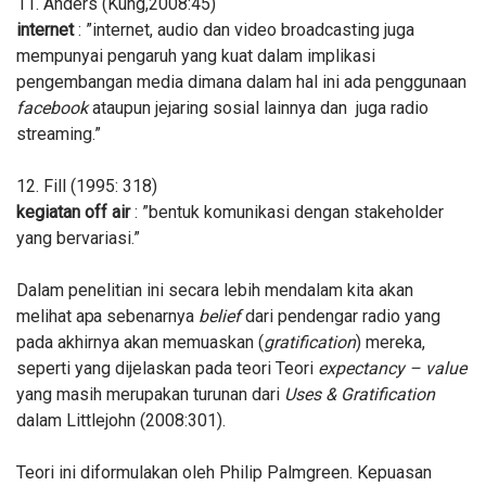
11. Anders (Kung,2008:45)
internet
: ”internet, audio dan video broadcasting juga
mempunyai pengaruh yang kuat dalam implikasi
pengembangan media dimana dalam hal ini ada penggunaan
facebook
ataupun jejaring sosial lainnya dan juga radio
streaming.”
12. Fill (1995: 318)
kegiatan off air
: ”bentuk komunikasi dengan stakeholder
yang bervariasi.”
Dalam penelitian ini secara lebih mendalam kita akan
melihat
apa
sebenarnya
belief
dari pendengar radio yang
pada akhirnya akan memuaskan (
gratification
) mereka,
seperti yang dijelaskan pada teori Teori
expectancy – value
yang masih merupakan turunan dari
Uses & Gratification
dalam Littlejohn (2008:301).
Teori ini diformulakan oleh Philip Palmgreen. Kepuasan