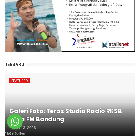
TERBARU
FEATURED
Galeri Foto: Teras Studio Radio RKSB
Maja FM Bandung
March 13, 2026