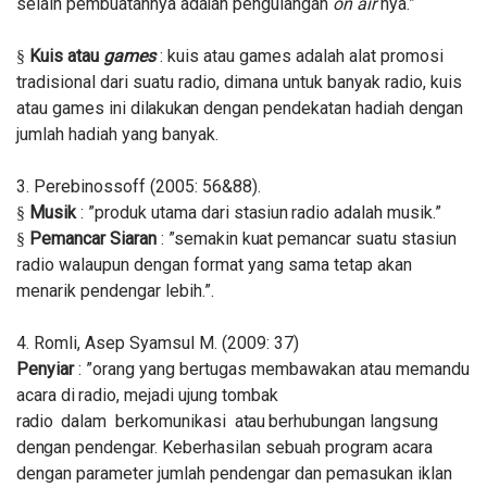
selain pembuatannya
adalah
pengulangan
on air
nya.”
Kuis atau
games
: kuis atau games adalah alat promosi
§
tradisional dari suatu radio, dimana untuk banyak radio, kuis
atau games ini
dilakukan
dengan pendekatan hadiah
dengan
jumlah hadiah yang
banyak.
3. Perebinossoff (2005: 56&88).
Musik
: ”produk utama dari
stasiun
radio adalah
musik.”
§
Pemancar Siaran
: ”semakin
kuat
pemancar suatu stasiun
§
radio walaupun dengan format yang sama tetap akan
menarik pendengar
lebih.”.
4. Romli, Asep Syamsul M. (2009: 37)
Penyiar
: ”orang yang bertugas membawakan atau memandu
acara
di
radio, mejadi ujung tombak
radio
dalam berkomunikasi
atau
berhubungan langsung
dengan
pendengar. Keberhasilan sebuah program acara
dengan parameter jumlah pendengar dan pemasukan iklan