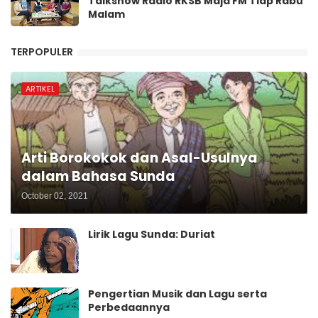
Talkshow Radio RKSB Maja FM Tiap Rabu
Malam
TERPOPULER
ARTIKEL
Arti Borokokok dan Asal-Usulnya
dalam Bahasa Sunda
October 02, 2021
Lirik Lagu Sunda: Duriat
Pengertian Musik dan Lagu serta
Perbedaannya