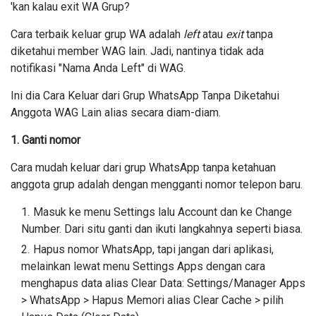
'kan kalau exit WA Grup?
Cara terbaik keluar grup WA adalah
left
atau
exit
tanpa
diketahui member WAG lain. Jadi, nantinya tidak ada
notifikasi "Nama Anda Left" di WAG.
Ini dia Cara Keluar dari Grup WhatsApp Tanpa Diketahui
Anggota WAG Lain alias secara diam-diam.
1. Ganti nomor
Cara mudah keluar dari grup WhatsApp tanpa ketahuan
anggota grup adalah dengan mengganti nomor telepon baru.
Masuk ke menu Settings lalu Account dan ke Change
Number. Dari situ ganti dan ikuti langkahnya seperti biasa.
Hapus nomor WhatsApp, tapi jangan dari aplikasi,
melainkan lewat menu Settings Apps dengan cara
menghapus data alias Clear Data: Settings/Manager Apps
> WhatsApp > Hapus Memori alias Clear Cache > pilih