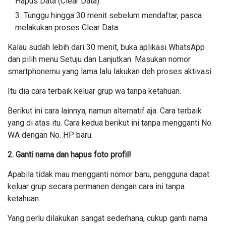
Hapus Data (Clear Data).
Tunggu hingga 30 menit sebelum mendaftar, pasca
melakukan proses Clear Data.
Kalau sudah lebih dari 30 menit, buka aplikasi WhatsApp
dan pilih menu Setuju dan Lanjutkan. Masukan nomor
smartphonemu yang lama lalu lakukan deh proses aktivasi.
Itu dia cara terbaik keluar grup wa tanpa ketahuan.
Berikut ini cara lainnya, namun alternatif aja. Cara terbaik
yang di atas itu. Cara kedua berikut ini tanpa mengganti No.
WA dengan No. HP baru.
2. Ganti nama dan hapus foto profil!
Apabila tidak mau mengganti nomor baru, pengguna dapat
keluar grup secara permanen dengan cara ini tanpa
ketahuan.
Yang perlu dilakukan sangat sederhana, cukup ganti nama