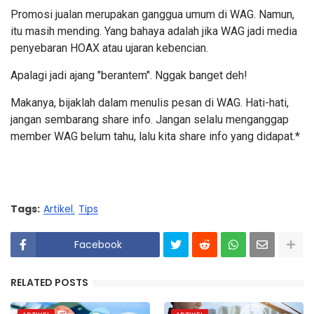
Promosi jualan merupakan ganggua umum di WAG. Namun,
itu masih mending. Yang bahaya adalah jika WAG jadi media
penyebaran HOAX atau ujaran kebencian.
Apalagi jadi ajang "berantem". Nggak banget deh!
Makanya, bijaklah dalam menulis pesan di WAG. Hati-hati,
jangan sembarang share info. Jangan selalu menganggap
member WAG belum tahu, lalu kita share info yang didapat.*
Tags:
Artikel
Tips
Facebook
RELATED POSTS