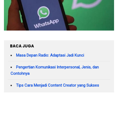
BACA JUGA
Masa Depan Radio: Adaptasi Jadi Kunci
Pengertian Komunikasi Interpersonal, Jenis, dan
Contohnya
Tips Cara Menjadi Content Creator yang Sukses