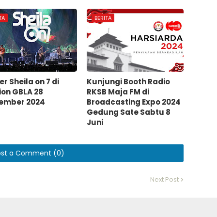
TA
BERITA
r Sheila on 7 di
Kunjungi Booth Radio
ion GBLA 28
RKSB Maja FM di
ember 2024
Broadcasting Expo 2024
Gedung Sate Sabtu 8
Juni
ost a Comment (0)
Next Post