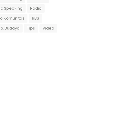
ic Speaking
Radio
io Komunitas
RBS
 & Budaya
Tips
Video