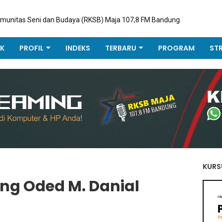
omunitas Seni dan Budaya (RKSB) Maja 107,8 FM Bandung
K
PROFIL
INDEKS
TERBARU
PROGRAM
ST
KURS
ng Oded M. Danial