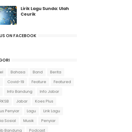
Lirik Lagu Sunda: Ulah
Ceurik
 US ON FACEBOOK
GORI
el
Bahasa
Band
Berita
Covid-19
Feature
Featured
Info Bandung
Info Jabar
 RKSB
Jabar
Koes Plus
us Penyiar
Lagu
Lirik Lagu
a Sosial
Musik
Penyiar
sib Bandung
Podcast