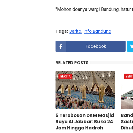
"Mohon doanya wargi Bandung, hatur n
Tags:
Berita
Info Bandung
Facebook
RELATED POSTS
BERITA
BERI
5 Terobosan DKM Masjid
Band
Raya Al Jabbar: Buka 24
Sast
Jam Hingga Hadroh
Dibu