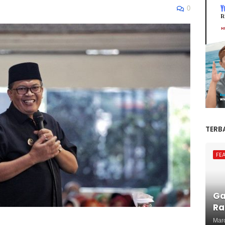
0
TERB
FE
Ga
Ra
Mar