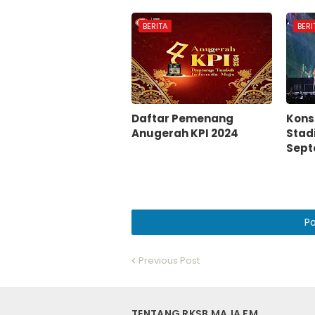
BERITA
BERI
Daftar Pemenang
Konse
Anugerah KPI 2024
Stad
Sept
P
Previous Post
TENTANG RKSB MAJA FM