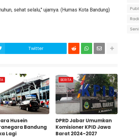
Publ
uhun, sehat selalu," ujarnya. (Humas Kota Bandung)
Rad
Seni
Twitter
TA
BERITA
ara Husein
DPRD Jabar Umumkan
ranegara Bandung
Komisioner KPID Jawa
ka Lagi
Barat 2024-2027